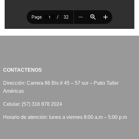
CONTACTENOS
Dirección: Carrera 86 Bis # 45 – 57 sur – Patio Taller
Américas
Celular: (57) 316 878 2024
Horario de atención: lunes a viernes 8:00 a.m – 5:00 p.m